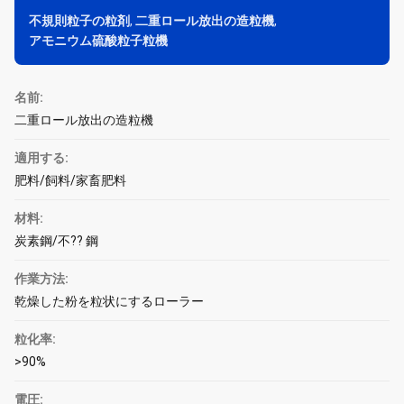
不規則粒子の粒剤
,
二重ロール放出の造粒機
,
アモニウム硫酸粒子粒機
名前:
二重ロール放出の造粒機
適用する:
肥料/飼料/家畜肥料
材料:
炭素鋼/不?? 鋼
作業方法:
乾燥した粉を粒状にするローラー
粒化率:
>90%
電圧: