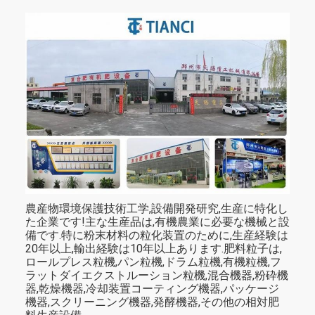
農産物環境保護技術工学,設備開発研究,生産に特化し
た企業です!主な生産品は,有機農業に必要な機械と設
備です.特に粉末材料の粒化装置のために,生産経験は
20年以上,輸出経験は10年以上あります.肥料粒子は,
ロールプレス粒機,パン粒機,ドラム粒機,有機粒機,フ
ラットダイエクストルーション粒機,混合機器,粉砕機
器,乾燥機器,冷却装置コーティング機器,パッケージ
機器,スクリーニング機器,発酵機器,その他の相対肥