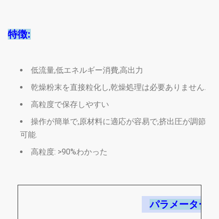
特徴:
低流量,低エネルギー消費,高出力
乾燥粉末を直接粒化し,乾燥処理は必要ありません.
高粒度で保存しやすい
操作が簡単で,原材料に適応が容易で,挤出圧が調節
可能.
高粒度: >90%
わかった
パラメーター: