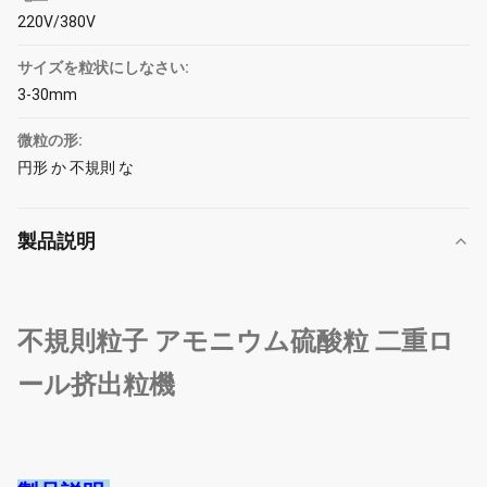
220V/380V
サイズを粒状にしなさい:
3-30mm
微粒の形:
円形 か 不規則 な
製品説明
不規則粒子 アモニウム硫酸粒 二重ロ
ール挤出粒機