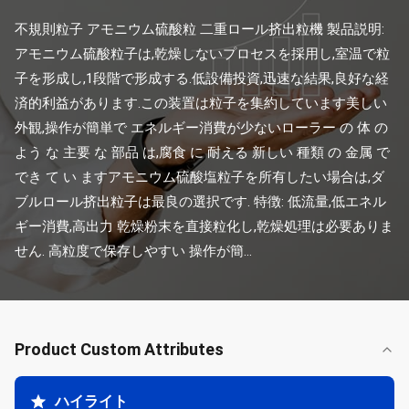
不規則粒子 アモニウム硫酸粒 二重ロール挤出粒機 製品説明: 
アモニウム硫酸粒子は,乾燥しないプロセスを採用し,室温で粒
子を形成し,1段階で形成する.低設備投資,迅速な結果,良好な経
済的利益があります.この装置は粒子を集約しています美しい
外観,操作が簡単で エネルギー消費が少ないローラー の 体 の 
よう な 主要 な 部品 は,腐食 に 耐える 新しい 種類 の 金属 で 
でき て い ますアモニウム硫酸塩粒子を所有したい場合は,ダ
ブルロール挤出粒子は最良の選択です. 特徴: 低流量,低エネル
ギー消費,高出力 乾燥粉末を直接粒化し,乾燥処理は必要ありま
せん. 高粒度で保存しやすい 操作が簡...
Product Custom Attributes
ハイライト