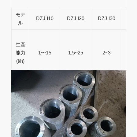
モデ
DZJ-I10
DZJ-I20
DZJ-I30
DZJ
ル
生産
能力
1〜15
1.5~25
2~3
3
(t/h)
パワ
ー
15kw
18.5kw
22kw
3
(kW)
ロー
ラー
Φ150×220
Φ150×300
Φ186×300
Φ30
サイ