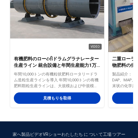
VIDEO
有機肥料のローટરીドラムグラナレーター
二重ローラー挤
生産ライン 統合設備と年間生産能力1万
物肥料の生
トン
年間10,000トンの有機粒状肥料ロータリードラ
製品紹介： こ
ム造粒生産ラインを導入 年間10,000トンの有機
DAP、MAP
肥料顆粒生産ラインは、大規模および中規模の
末状の化学原
有機肥料生産企業向けに設計された標準化およ
れています。
び自動化された生産ラインです。中核成形装置
応し、お客様
見積もりを取得
として回転ドラム造粒機を使用し、原料の前処
る柔軟なソリ
理、発酵、乾燥、冷却、選別、包装までの全工
大の利点の1
程を行う設備を備えています。家畜や鶏の糞
ことです。こ
尿、フミン酸、わらなどの有機原料を効率よく
く、直接顆粒
要件を満たす標準的な粒状有機肥料に変換しま
の結果、エネ
す。大規模な農業施肥や土壌改良、グリーン農
生産プロセス
家へ
製品
ビデオ
VRショー
わたしたち に つい て
工場 ツアー