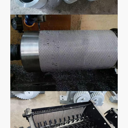
ズ
飼料
の大
¥0.5mm
¥0.5mm
¥0.5mm
¥0
きさ
完成
した
粒子
Φ2.5~Φ10
Φ2.5~Φ10
Φ2.5~Φ10
Φ2.
の大
きさ
材料
の湿
2%~5%
2%~5%
2%~5%
2%
度