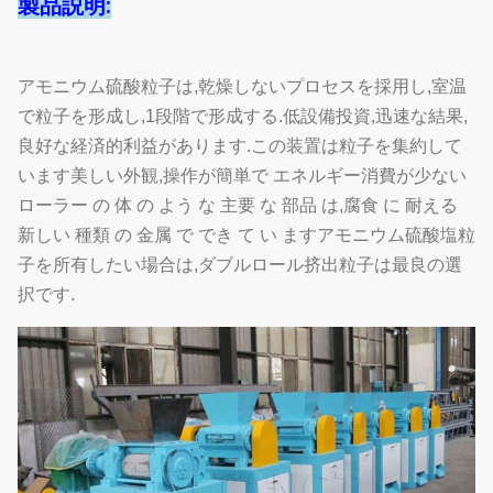
製品説明:
アモニウム硫酸粒子は,乾燥しないプロセスを採用し,室温
で粒子を形成し,1段階で形成する.低設備投資,迅速な結果,
良好な経済的利益があります.この装置は粒子を集約して
います美しい外観,操作が簡単で エネルギー消費が少ない
ローラー の 体 の よう な 主要 な 部品 は,腐食 に 耐える
新しい 種類 の 金属 で でき て い ますアモニウム硫酸塩粒
子を所有したい場合は,ダブルロール挤出粒子は最良の選
択です.