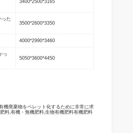
3400*2500*3165
わかった
3500*2600*3350
4000*2990*3460
わかっ
5050*3600*4450
で有機廃棄物をペレット化するために非常に求
機肥料,有機・無機肥料,生物有機肥料有機肥料