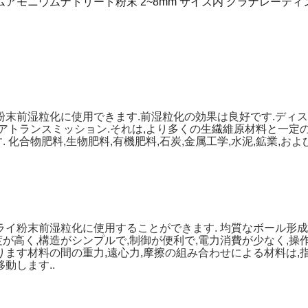
アモニウムナトリート粉末 2~8mm サイズ内 グラナレーティ
粉末前湿粒化に使用できます.前湿粒化の効果は良好です.ディ
ギアトランスミッション.それは,より多くの生繊維原材料と一定
 化合物肥料,生物肥料,有機肥料,石炭,金属工学,水泥,鉱業,
ライ粉末前湿粒化に使用することができます. 均質なボール形
高く,構造がシンプルで,制御が便利で,電力消費が少なく,操
ります材料の間の重力,遠心力,摩擦の組み合わせによる材料は,
動します..