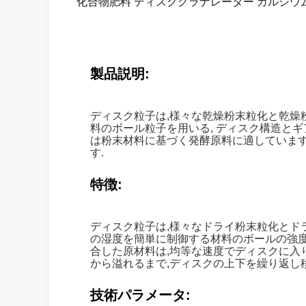
化合物肥料 ディスクグラナレーター カルシウム
製品説明:
ディスク粒子は,様々な乾燥粉末粒化と乾燥
料のボール粒子を用いる, ディスク構造と
は粉末材料に基づく発酵原料に適しています.
す.
特徴:
ディスク粒子は,様々なドライ粉末粒化とド
の湿度を簡単に制御する材料のボールの強度が
合した原材料は,均等な速度でディスクに入
から溢れるまで,ディスクの上下を繰り返し移
技術パラメータ: