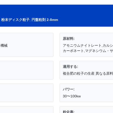
 粉末ディスク粒子
,
円盤粒剤 2-8mm
原材料:
る機械
アモニウムナイトレート,カル
カーボネート,マグネシウム・サ
適用する:
複合肥の粒子の生産 異なる原
パワー:
30〜100kw
粒化率: