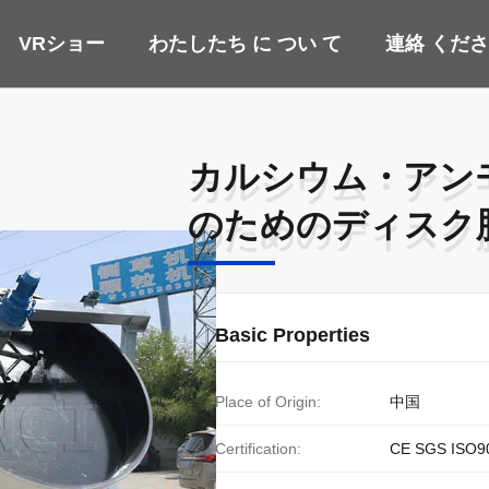
VRショー
わたしたち に つい て
連絡 くだ
カルシウム・アン
カルシウム・アン
のためのディスク肥料粒剤
のためのディスク肥料粒剤
Basic Properties
Place of Origin:
中国
Certification:
CE SGS ISO9