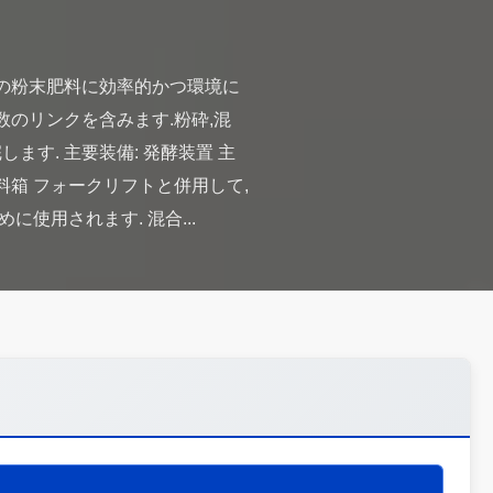
質の粉末肥料に効率的かつ環境に
数のリンクを含みます.粉砕,混
ます. 主要装備: 発酵装置 主
料箱 フォークリフトと併用して,