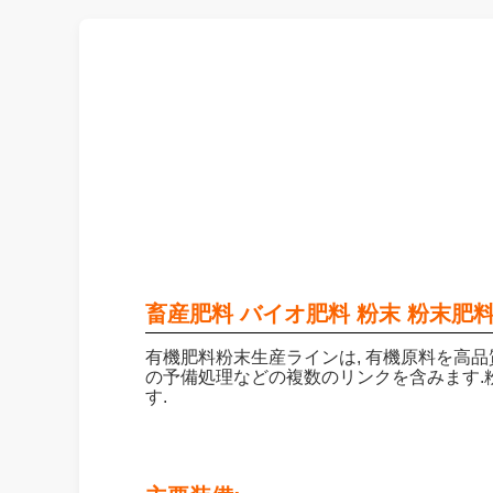
畜産肥料 バイオ肥料 粉末 粉末肥
有機肥料粉末生産ラインは, 有機原料を高
の予備処理などの複数のリンクを含みます.粉
す.