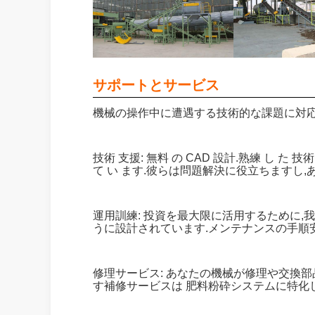
サポートとサービス
機械の操作中に遭遇する技術的な課題に対応
技術 支援: 無料 の CAD 設計.熟練 し た 技
て い ます.彼らは問題解決に役立ちますし
運用訓練: 投資を最大限に活用するために,
うに設計されています.メンテナンスの手順
修理サービス: あなたの機械が修理や交換部
す補修サービスは 肥料粉砕システムに特化