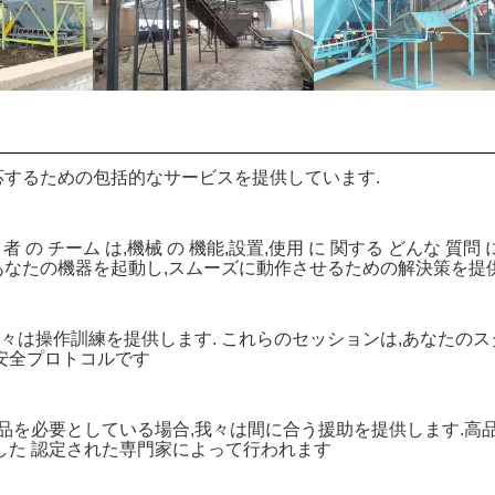
するための包括的なサービスを提供しています.
術 者 の チーム は,機械 の 機能,設置,使用 に 関する どんな 質問 
,あなたの機器を起動し,スムーズに動作させるための解決策を提
我々は操作訓練を提供します. これらのセッションは,あなた
安全プロトコルです
品を必要としている場合,我々は間に合う援助を提供します.高
した 認定された専門家によって行われます