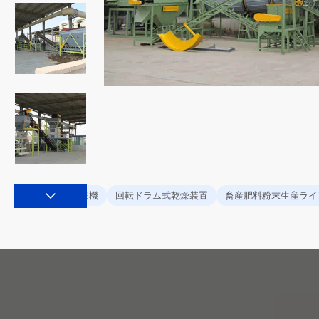
肥料乾燥機
回転ドラム式乾燥装置
畜産肥料粉末生産ライ
タグ: