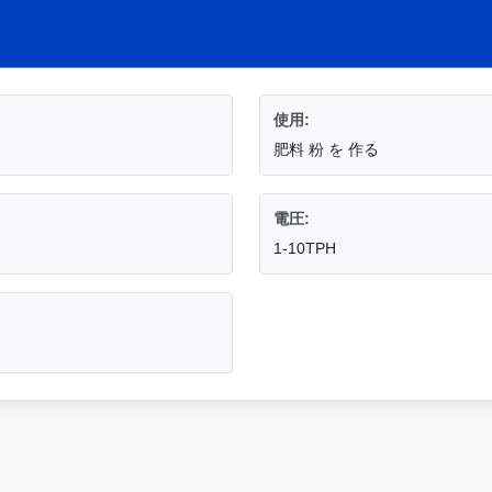
使用:
肥料 粉 を 作る
電圧:
1-10TPH