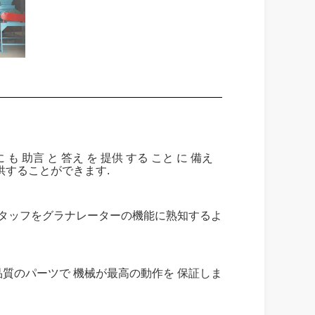
に も 助言 と 答え を 提供 する こと に 備え
供することができます.
のスタッフをグラナレーターの機能に熟知するよ
品質のパーツで 機械が最高の動作を 保証しま