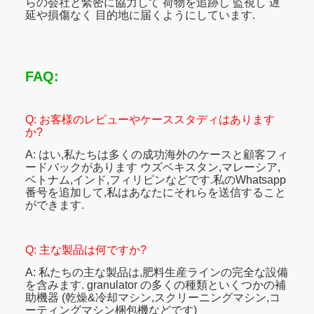
らの会社と緊密に協力して 荷物を追跡し 監視し 遅
延や損傷なく 目的地に届くようにしています.
FAQ:
Q: お客様のレビューやケーススタディはあります
か?
A: はい,私たちは多くの成功海外のケースと顧客フィ
ードバックがあります ウズベキスタン,マレーシア,
ベトナム,インド,フィリピンなどです.私のWhatsapp
番号を追加して,私はあなたにそれらを送信すること
ができます.
Q: 主な製品は何ですか?
A: 私たちの主な製品は,肥料生産ラインの完全な設備
を含みます. granulator の多くの種類といくつかの補
助機器 (乾燥&冷却マシン,スクリーニングマシン,コ
ーティングマシン梱包機などです)