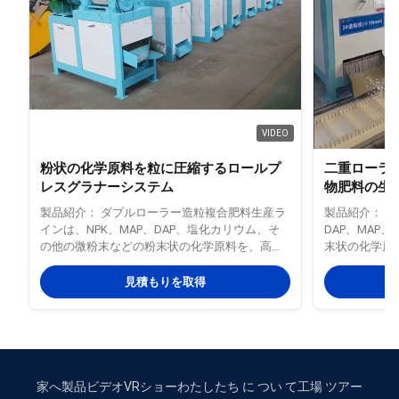
VIDEO
粉状の化学原料を粒に圧縮するロールプ
二重ローラー挤
レスグラナーシステム
物肥料の生
製品紹介： ダブルローラー造粒複合肥料生産ラ
製品紹介： こ
インは、NPK、MAP、DAP、塩化カリウム、そ
DAP、MAP
の他の微粉末などの粉末状の化学原料を、高品
末状の化学原
質で均一な顆粒に変えるように設計された、高
れています。
効率で多用途なソリューションです。高度な乾
応し、お客様
見積もりを取得
式ローラープレス技術を利用し、このライン
る柔軟なソリ
は、水や乾燥設備を追加することなく、材料を
大の利点の1
直接顆粒に圧縮します。これにより、エネルギ
ことです。こ
ー消費が大幅に削減され、生産プロセスが簡素
く、直接顆粒
化され、運用コストが削減されます。顆粒のサ
の結果、エネ
イズは調整可能で、通常2〜8mmの範囲であ
生産プロセス
家へ
製品
ビデオ
VRショー
わたしたち に つい て
工場 ツアー
り、さまざまな作物の要件と市場の需要に対応
方式と比較し