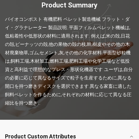
Product Summary
バイオコンポスト 有機肥料 ペレット製造機械 フラット・ダ
イ・グラナレーター 製品説明: 平面フィルムペレット機械は,
低粘着性や低形状の材料に適用されます. 例えば,米の殻,日花
の殻,ピーナッツの殻,他の果物の殻の枝,幹,樹皮やその他の木
材廃棄物草,ゴム,セメント,灰,その他の化学材料.平面型砂粒機
は,飼料工場,木材加工,燃料工場,肥料工場や化学工場など低投
資と高利益で理想的なプレス・形状化機器です ユーザは,自分
の必要に応じて異なるサイズで粒子を生産するために,異なる
開口を持つ磨きディスクを選択できます.異なる家畜に適した
飼料ペレットを作るために,それぞれの材料に応じて異なる圧
縮比を持つ磨き...
Product Custom Attributes