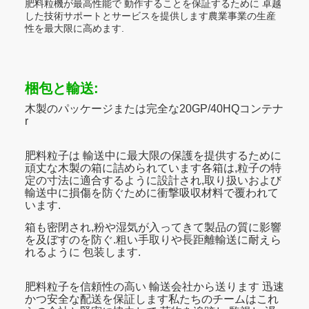
肥料粒機が最高性能で 動作することを保証するために 卓越
した技術サポートとサービスを提供します農業事業の生産
性を最大限に高めます.
梱包と輸送:
木製のパッケージまたは完全な20GP/40HQコンテナ
r
肥料粒子は 輸送中に最大限の保護を提供するために
頑丈な木製の箱に詰められています各箱は,粒子の特
定の寸法に適合するように設計され,取り扱いおよび
輸送中に損傷を防ぐために衝撃吸収材料で覆われて
います.
箱も密閉され,粉や湿気が入ってきて製品の質に影響
を及ぼすのを防ぐ.粗い手取りや長距離輸送に耐えら
れるように 包装します.
肥料粒子を信頼性の高い 輸送会社から送ります 迅速
かつ安全な配送を保証します私たちのチームはこれ