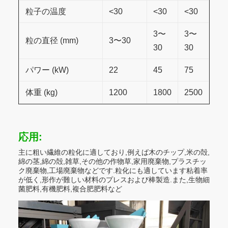
粒子の温度
<30
<30
<30
3〜
3〜
粒の直径 (mm)
3〜30
30
30
パワー (kW)
22
45
75
体重 (kg)
1200
1800
2500
応用:
主に粗い繊維の粒化に適しており,例えば木のチップ,米の殻,
綿の茎,綿の殻,雑草,その他の作物草,家用廃棄物,プラスチッ
ク廃棄物,工場廃棄物などです.粒化にも適しています粘着率
が低く,形作が難しい材料のプレスおよび棒製造.また,生物細
菌肥料,有機肥料,複合肥肥料など