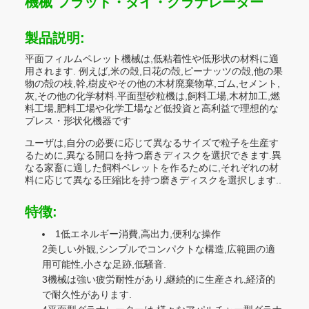
機械 フラット・ダイ・グラナレーター
製品説明:
平面フィルムペレット機械は,低粘着性や低形状の材料に適
用されます. 例えば,米の殻,日花の殻,ピーナッツの殻,他の果
物の殻の枝,幹,樹皮やその他の木材廃棄物草,ゴム,セメント,
灰,その他の化学材料.平面型砂粒機は,飼料工場,木材加工,燃
料工場,肥料工場や化学工場など低投資と高利益で理想的な
プレス・形状化機器です
ユーザは,自分の必要に応じて異なるサイズで粒子を生産す
るために,異なる開口を持つ磨きディスクを選択できます.異
なる家畜に適した飼料ペレットを作るために,それぞれの材
料に応じて異なる圧縮比を持つ磨きディスクを選択します..
特徴:
1低エネルギー消費,高出力,便利な操作
2美しい外観,シンプルでコンパクトな構造,広範囲の適
用可能性,小さな足跡,低騒音.
3機械は強い疲労耐性があり,継続的に生産され,経済的
で耐久性があります.