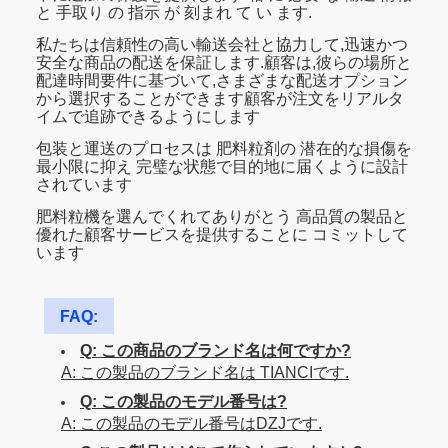
と 手取り の 指示 が 刻まれ て い ます.
私たちは信頼性の高い輸送会社と協力して,迅速かつ
安全な商品の配送を保証します.顧客は,彼らの場所と
配達時間要件に基づいて,さまざまな配送オプション
から選択することができます顧客が注文をリアルタ
イムで追跡できるようにします
包装と運送のプロセスは 肥料粒剤の 潜在的な損傷を
最小限に抑え 完璧な状態で目的地に届くように設計
されています
肥料粒機を選んでくれてありがとう 高品質の製品と
優れた顧客サービスを提供することに コミットして
います
FAQ:
Q: この商品のブランド名は何ですか?
A: この製品のブランド名は TIANCIです.
Q: この製品のモデル番号は?
A: この製品のモデル番号はDZJです.