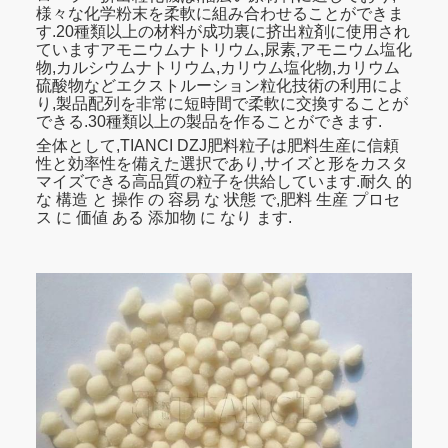
様々な化学粉末を柔軟に組み合わせることができま
ラー
す.20種類以上の材料が成功裏に挤出粒剤に使用され
Φ150×220
Φ150×300
Φ186×300
Φ30
ていますアモニウムナトリウム,尿素,アモニウム塩化
サイ
物,カルシウムナトリウム,カリウム塩化物,カリウム
ズ
硫酸物などエクストルーション粒化技術の利用によ
り,製品配列を非常に短時間で柔軟に交換することが
できる.30種類以上の製品を作ることができます.
飼料
全体として,TIANCI DZJ肥料粒子は肥料生産に信頼
の大
¥0.5mm
¥0.5mm
¥0.5mm
¥0
性と効率性を備えた選択であり,サイズと形をカスタ
きさ
マイズできる高品質の粒子を供給しています.耐久 的
な 構造 と 操作 の 容易 な 状態 で,肥料 生産 プロセ
ス に 価値 ある 添加物 に なり ます.
完成
した
粒子
Φ2.5~Φ10
Φ2.5~Φ10
Φ2.5~Φ10
Φ2.
の大
きさ
材料
の湿
2%~5%
2%~5%
2%~5%
2%
度