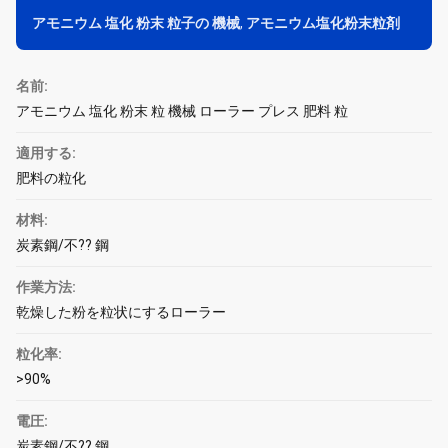
アモニウム 塩化 粉末 粒子の 機械
,
アモニウム塩化粉末粒剤
名前:
アモニウム 塩化 粉末 粒 機械 ローラー プレス 肥料 粒
適用する:
肥料の粒化
材料:
炭素鋼/不?? 鋼
作業方法:
乾燥した粉を粒状にするローラー
粒化率:
>90%
電圧:
炭素鋼/不?? 鋼