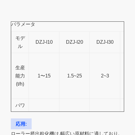
パラメータ
モデ
DZJ-I10
DZJ-I20
DZJ-I30
DZJ
ル
生産
能力
1〜15
1.5~25
2~3
3
(t/h)
パワ
ー
15kw
18.5kw
22kw
3
(kW)
応用:
ローラー挤出粒化機は,幅広い原材料に適しており,
ロー