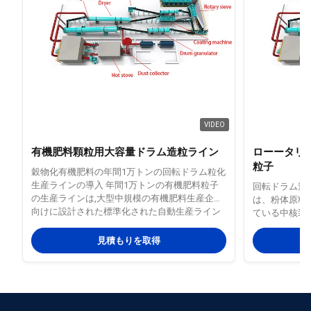
VIDEO
有機肥料顆粒用大容量ドラム造粒ライン
ローータリー
粒子
穀物化有機肥料の年間1万トンの回転ドラム粒化
生産ラインの導入 年間1万トンの有機肥料粒子
回転ドラム造
の生産ラインは,大型中規模の有機肥料生産企業
は、粉体原料
向けに設計された標準化された自動生産ライン
ている中核装
です.それは,コアを形成する機器として回転ドラ
工、建築資材
ム粒子を使用原材料の予備処理,発酵,乾燥,冷却,
作原理は、機
見積もりを取得
スクリーニング,包装を含む全プロセスのための
の組み合わせ
設備を装備しています.畜産や家禽の糞など 有機
（複合肥料原
原料を効率的に変換できます要求を満たす標準
転ドラムに連
的な粒状有機肥料に. それは大規模な農業肥料,
転中、材料は
土壌改善,緑の農業開発年間生産量は1万トン (年
す。少量の結