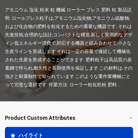
アモニウム 塩化 粉末 粒 機械 ローラー プレス 肥料 粒 製品説
明: ロールプレス粒子は,アモニウム塩化物,アモニウム硫酸物,
および化合物の肥料を粒化するための重要な機器です. それは
先進技術,合理的な設計,コンパクトな構造,新しく実用的なデザ
イン低エネルギー消費で,対応する機器と組み合わせて,小さな
生産ラインを形成します.それは一定の容量で連続して機械化
された生産を形成することができます. 肥料粒子は高品質の炭
素鋼で作られ,耐久性と長期使用を保証します.この材料は,その
強さと耐腐蝕性で知られています.このような重作業機械にと
って完璧な選択です. 作業方法: ローラー粒化乾粉 肥料 ...
Product Custom Attributes
ハイライト