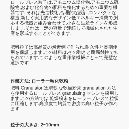
ロールプレス粒子は,アモニウム塩化物,アモニウム硫
酸物,および化合物の肥料を粒化するための重要な機
器です. それは先進技術,合理的な設計,コンパクトな
構造,新しく実用的なデザイン低エネルギー消費で,対
応する機器と組み合わせて,小さな生産ラインを形成
します.それは一定の容量で連続して機械化された生
産を形成することができます.
肥料粒子は高品質の炭素鋼で作られ,耐久性と長期使
用を保証します.この材料は,その強さと耐腐蝕性で知
られています.このような重作業機械にとって完璧な
選択です.
作業方法: ローラー粒化乾粉
肥料 Granulator は,特殊な乾燥粉末 granulation 方法
を使用するロールプレス granulating マシンを採用し
ます.この方法では,乾燥粉末をローラープレスで粒状
に圧縮します.高強度で均質で密度の高い粒子が作れ
ます
粒子の大きさ: 2~10mm