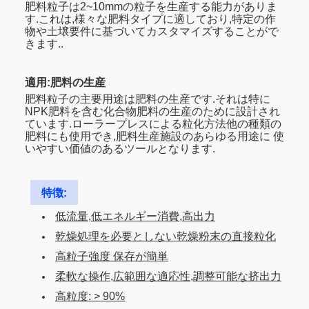
肥料粒子は2~10mmの粒子を生産する能力がありま
す.これは,様々な肥料タイプに適しており,特定の作
物や土壌要件に基づいてカスタマイズすることがで
きます..
適用:肥料の生産
肥料粒子の主要用途は肥料の生産です.それは特に
NPK肥料を含む化合物肥料の生産のために設計され
ています.ローラープレスによる粒化方法他の種類の
肥料にも使用でき,肥料生産施設のあらゆる用途に 使
いやすい価値のあるツールとなります.
特徴:
低流量,低エネルギー消費,高出力
乾燥処理を必要としない乾燥粉末の直接粒化
高粒子強度 保存が簡単
柔軟な操作,広範囲な適応性,調整可能な挤出力
高粒度: > 90%