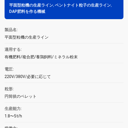
平面型粒機の生産ライン
,
ベントナイト粒子の生産ライン
,
DAP肥料を作る機械
製品名:
平面型粒機の生産ライン
適用する:
有機肥料/複合肥/養鶏飼料/ミネラル粉末
電圧:
220V/380V/必要に応じて
粒形:
円筒状のペレット
生産能力:
1.8〜5t/h