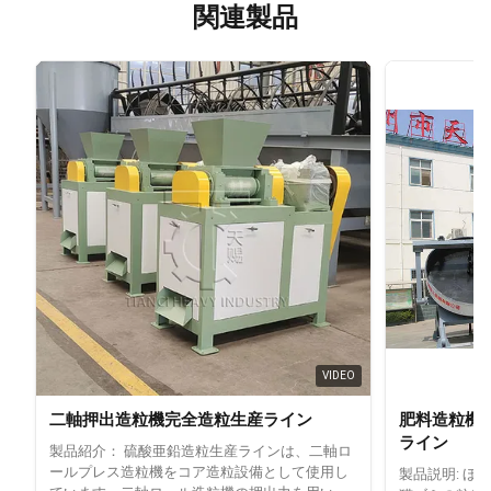
関連製品
VIDEO
二軸押出造粒機完全造粒生産ライン
肥料造粒機 
ライン
製品紹介： 硫酸亜鉛造粒生産ラインは、二軸ロ
ールプレス造粒機をコア造粒設備として使用し
製品説明: 