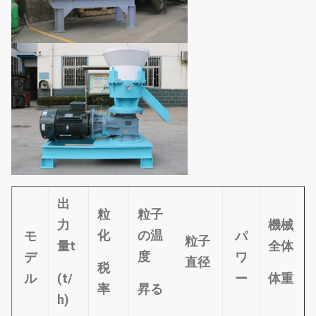
出
粒
粒子
力
機械
化
の温
モ
パ
粒子
量
t
全体
度
デ
ワ
直径
税
ル
(t/
ー
体重
率
昇る
h)