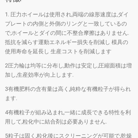
1. 圧力ホイールは使用され,両端の線形速度は,ダイ
プレートの内側と外側のリングと一致しているの
で,ホイールとダイの間に不整合摩擦はありません.
抵抗を減らす運動エネルギー損失を削減し 模具の
使用寿命を延長し 生産コストを削減します
2圧力輪は均等に分布し,動作は安定し,圧縮面積は増
加し,生産効率が向上します.
3有機肥料の含有量は高く,純粋な有機粒子が得られ
ます.
4有機粒子が組み込まれ,一緒に成長できる特性を利
用して,粒化中に結合剤は必要ありません.
5粒子は固く,粒化後にスクリーニングが可能で,乾燥