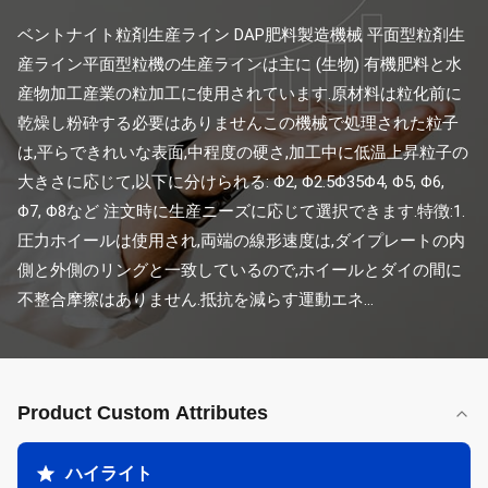
ベントナイト粒剤生産ライン DAP肥料製造機械 平面型粒剤生
産ライン平面型粒機の生産ラインは主に (生物) 有機肥料と水
産物加工産業の粒加工に使用されています.原材料は粒化前に
乾燥し粉砕する必要はありませんこの機械で処理された粒子
は,平らできれいな表面,中程度の硬さ,加工中に低温上昇粒子の
大きさに応じて,以下に分けられる: Φ2, Φ2.5Φ35Φ4, Φ5, Φ6, 
Φ7, Φ8など 注文時に生産ニーズに応じて選択できます.特徴:1. 
圧力ホイールは使用され,両端の線形速度は,ダイプレートの内
側と外側のリングと一致しているので,ホイールとダイの間に
不整合摩擦はありません.抵抗を減らす運動エネ...
Product Custom Attributes
ハイライト