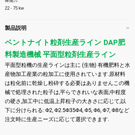
稼働力:
22 - 75 kw
製品説明
ベントナイト粒剤生産ライン DAP肥
料製造機械 平面型粒剤生産ライン
平面型粒機の生産ラインは主に (生物) 有機肥料と水
産物加工産業の粒加工に使用されています.原材料
は粒化前に乾燥し粉砕する必要はありませんこの機
械で処理された粒子は,平らできれいな表面,中程度
の硬さ,加工中に低温上昇粒子の大きさに応じて,以
下に分けられる: Φ2, Φ2.5Φ35Φ4, Φ5, Φ6, Φ7, Φ8など
注文時に生産ニーズに応じて選択できます.