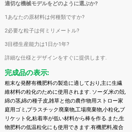
適切な機械モデルをどのように選ぶか?
1あなたの原材料は何種類ですか?
2必要な粒子は何ミリメートル?
3目標生産能力は1日か1年?
詳細な仕様とデザインをすぐに提供します.
完成品の表示:
粗末な発酵有機肥料の製造に適しており,主に生繊
維材料の粒化のために使用されます. ソーダ,米の殻,
綿の茎,綿の種子皮,雑草と他の農作物用ストロー家
庭用ゴミ,プラスチック廃棄物,工場廃棄物,小粒化,ブ
リケット化,粘着率が低い材料から棒を作る.また,生
物肥料の低温粒化にも使用できます.有機肥料,複合