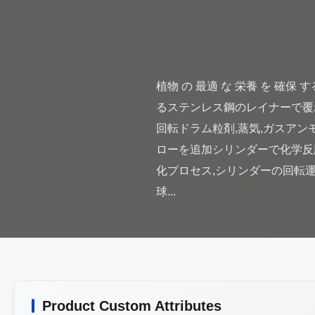
植物 の 最適 な 栄養 を 確
るステンレス鋼のレイナーで覆
回転ドラム粒剤,蒸気,ガスア
ローを追加シリンダーで化学反
化プロセス,シリンダーの回転
Product Custom Attributes