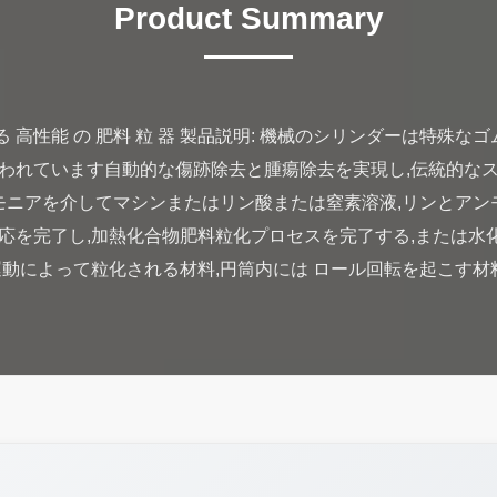
Product Summary
保 する 高性能 の 肥料 粒 器 製品説明: 機械のシリンダーは特
われています自動的な傷跡除去と腫瘍除去を実現し,伝統的なス
ンモニアを介してマシンまたはリン酸または窒素溶液,リンとアン
応を完了し,加熱化合物肥料粒化プロセスを完了する,または水
運動によって粒化される材料,円筒内には ロール回転を起こす