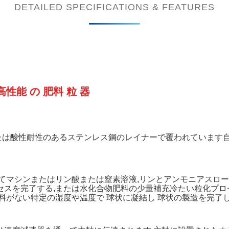
DETAILED SPECIFICATIONS & FEATURES
高性能 の 肥料 粒 器
たは酸性耐性のあるステンレス鋼のレイナーで覆われています自
してマシンまたはリン酸または窒素溶液,リンとアンモニアスロ
セスを完了する,または水化合物肥料の少量補充冷たい粒化プロ
材料がない特定の湿度や温度で 球状に凝結し 球状の製造を完了