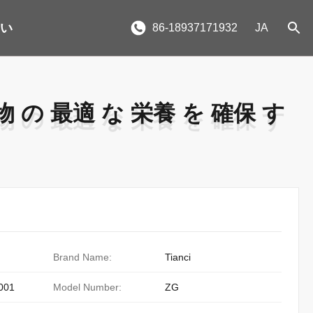
さい
86-18937171932
JA
 の 最適 な 栄養 を 確保 す
 の 最適 な 栄養 を 確保 す
Brand Name:
Tianci
001
Model Number:
ZG