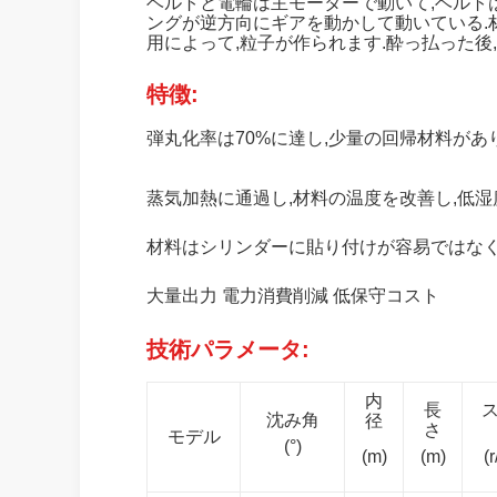
ベルトと電輪は主モーターで動いて,ベルト
ングが逆方向にギアを動かして動いている.
用によって,粒子が作られます.酔っ払った後
特徴:
弾丸化率は70%に達し,少量の回帰材料があ
蒸気加熱に通過し,材料の温度を改善し,低湿
材料はシリンダーに貼り付けが容易ではなく
大量出力 電力消費削減 低保守コスト
技術パラメータ:
内
長
沈み角
径
さ
モデル
(°)
(m)
(m)
(