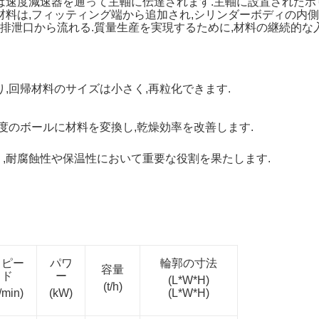
は速度減速器を通って主軸に伝達されます.主軸に設置された
材料は,フィッティング端から追加され,シリンダーボディの内
,排泄口から流れる.質量生産を実現するために,材料の継続的な
り,回帰材料のサイズは小さく,再粒化できます.
度のボールに材料を変換し,乾燥効率を改善します.
,耐腐蝕性や保温性において重要な役割を果たします.
スピー
パワ
輪郭の寸法
容量
ド
ー
(L*W*H)
(t/h)
r/min)
(kW)
(L*W*H)