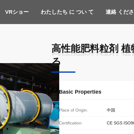
VRショー
わたしたち に つい て
連絡 くだ
高性能肥料粒剤 植物
高性能肥料粒剤 植物
る
る
Basic Properties
Place of Origin:
中国
Certification:
CE SGS ISO9