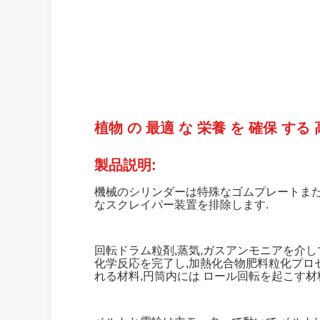
植物 の 最適 な 栄養 を 確保 する 
製品説明:
機械のシリンダーは特殊なゴムプレートま
なスクレイパー装置を排除します.
回転ドラム粒剤,蒸気,ガスアンモニアを介
化学反応を完了し,加熱化合物肥料粒化プロ
れる材料,円筒内には ロール回転を起こす