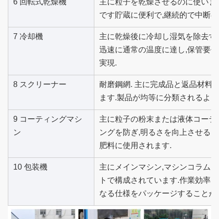
6 回転式乾燥機
主に粒子を乾燥させるのに使いま
です貯蔵に便利で,継続的で中断の
7 冷却機
主に乾燥後に冷却し湿気を除去する
迅速に通常の温度に達し,保管要
実現.
8 スクリーナー
耐磨鋼網. 主に完成品と返品材料
ます.製品が均等に分類されるよう
9 コーティングマシ
主に粒子の粉末または液体コーテ
ン
ングを防ぎ,明るさを向上させるこ
肥料に使用されます.
10 包装機
主にメインマシン,マシンコラム,
トで構成されています.作業効率
なる仕様をパッケージすることが