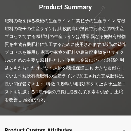
Product Summary
肥料の粒を作る機械の生産ライン 牛糞粒子の生産ライン 有機
肥料の粒子の生産ラインは,比較的高い投資で完全な肥料生産
プロセスです.有機肥料の生産ラインは,通常,異なる発酵有機物
質を生物有機肥料に加工するために使用されます.1段階の鋳造
プロセスを採用し,家畜や家禽の肥料や農業廃棄物をリサイク
ルのための主要な原材料として使用し,企業にとって経済的利
益をもたらすだけでなく,人間の環境保護にも 大きな貢献をし
ています粒状有機肥料の生産ラインで加工された完成肥料は,
長い間保管できます. 特徴: 1肥料の利用効率を向上させ,生産コ
ストを削減する.2農作物の成長に必要な栄養素を供給し 土壌
を改善し 経済的な利...
Product Custom Attributes