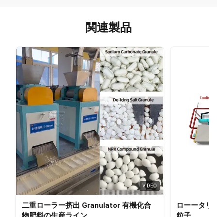
関連製品
VIDEO
二重ローラー挤出 Granulator 有機化合
ローータリー
物肥料の生産ライン
粒子