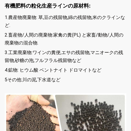
有機肥料の粒化生産ラインの原材料:
1.
農産物廃棄物: 草,豆の残留物,綿の残留物,米のクラインな
ど.
2.
畜産物/人間の廃棄物:家禽の糞(PL) と家畜/動物/人間の
廃棄物の混合物.
3.
工業廃棄物:ワインの糞便,エサの残留物,マニオークの残
留物,砂糖の泡,フルフラル残留物など
4.
鉱物: ヒウム酸 ベントナイト ドロマイトなど
5その他:川の泥,下水道など