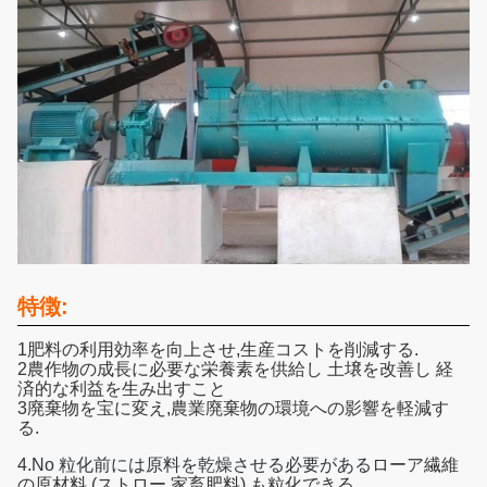
特徴:
1肥料の利用効率を向上させ,生産コストを削減する.
2農作物の成長に必要な栄養素を供給し 土壌を改善し 経
済的な利益を生み出すこと
3廃棄物を宝に変え,農業廃棄物の環境への影響を軽減す
る.
4.
N
o 粒化前には原料を乾燥させる必要がある
ローア繊維
の原材料 (ストロー,家畜肥料) も粒化できる.