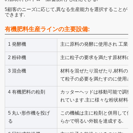
5顧客のニーズに応じて,異なる生産能力を選択することが
できます.
有機肥料生産ラインの主要設備:
1 発酵機
主に原料の発酵に使用され 工業
2 粉砕機
主に粒子の要求を満たす原材料の
3 混合機
材料を混ぜたり混ぜたり,材料の
て粒子の必要を満たすのに使用さ
4 有機肥料の粒剤
カッターヘッドは移動可能で調整
れています.主に様々な粉状材料の
5 丸い形作機を投げ
この機械は主に粒剤と併用して使
る
らかで明るい外観を達成する.