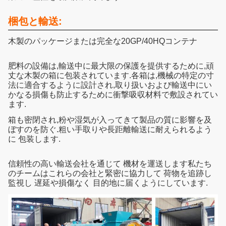
梱包と輸送:
木製のパッケージまたは完全な20GP/40HQコンテナ
肥料の設備は,輸送中に最大限の保護を提供するために,頑
丈な木製の箱に包装されています.各箱は,機械の特定の寸
法に適合するように設計され,取り扱いおよび輸送中にい
かなる損傷も防止するために衝撃吸収材料で敷設されてい
ます.
箱も密閉され,粉や湿気が入ってきて製品の質に影響を及
ぼすのを防ぐ.粗い手取りや長距離輸送に耐えられるよう
に 包装します.
信頼性の高い輸送会社を通じて 機材を運送します私たち
のチームはこれらの会社と緊密に協力して 荷物を追跡し
監視し 遅延や損傷なく 目的地に届くようにしています.