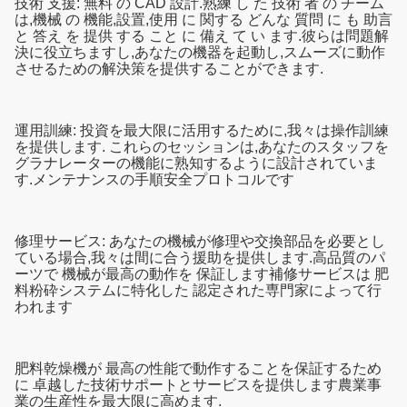
技術 支援: 無料 の CAD 設計.熟練 し た 技術 者 の チーム
は,機械 の 機能,設置,使用 に 関する どんな 質問 に も 助言
と 答え を 提供 する こと に 備え て い ます.彼らは問題解
決に役立ちますし,あなたの機器を起動し,スムーズに動作
させるための解決策を提供することができます.
運用訓練: 投資を最大限に活用するために,我々は操作訓練
を提供します. これらのセッションは,あなたのスタッフを
グラナレーターの機能に熟知するように設計されていま
す.メンテナンスの手順安全プロトコルです
修理サービス: あなたの機械が修理や交換部品を必要とし
ている場合,我々は間に合う援助を提供します.高品質のパ
ーツで 機械が最高の動作を 保証します補修サービスは 肥
料粉砕システムに特化した 認定された専門家によって行
われます
肥料乾燥機が 最高の性能で動作することを保証するため
に 卓越した技術サポートとサービスを提供します農業事
業の生産性を最大限に高めます.