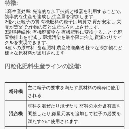
特徴:
1高生産効率: 先進的な加工技術と機器を利用することで,
効率的な生産を達成し,生産量を増加します.
2優れた粒子の質:有機肥料の粒子は均質で,質が安定し,栄
養が豊富で,作物の質と生産性を向上させます.
3環境持続性: 有機廃棄物を 有機肥料に変換することで,廃
棄物排出を削減し,環境汚染を最小限に抑え,資源のリサイ
クルを実現できます.
4種々の原材料: 畜産肥料,農産物廃棄物,様々な添加物など,
様々な原材料が適用されます.
円粒化肥料生産ラインの設備:
主に粒子の要求を満たす原材料の粉砕に使用
粉砕機
される.
材料を混ぜたり混ぜたり,材料の水分含有量を
混合機
調整したり,微量元素を追加して粒子の必要を
満たすのに使用されます.