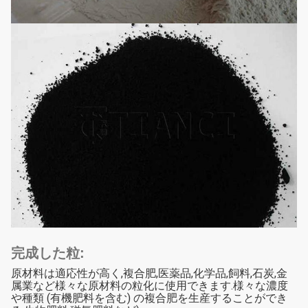
完成した粒:
原材料は適応性が高く,複合肥,医薬品,化学品,飼料,石炭,金
属業など様々な原材料の粒化に使用できます.様々な濃度
や種類 (有機肥料を含む) の複合肥を生産することができ