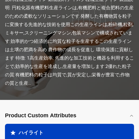
明: 円粒化器有機肥料生産ラインは,有機肥料と複合肥料の生産
のための柔軟なソリューションです.発酵した有機物質を粒子
に変換する先進的な技術を使用この生産ラインは,粉砕機,粒剤,
ミキサー,スクリーニングマシン,包装マシンで構成されていま
す.効率的かつ経済的に均質な粒子を生産するこの生産ライン
は土壌の肥満を高め 農作物の成長を促進し 環境保護に貢献し
ます 特徴: 1高生産効率: 先進的な加工技術と機器を利用するこ
とで,効率的な生産を達成し,生産量を増加します.2優れた粒子
の質:有機肥料の粒子は均質で,質が安定し,栄養が豊富で,作物
の質と生産...
Product Custom Attributes
ハイライト