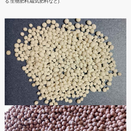
る.生物肥料,磁気肥料など).