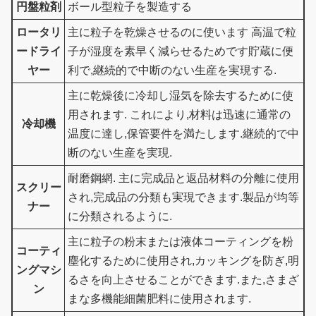
円盤粒剤
ボール型粒子を製造する
ロータリ
主に粒子を乾燥させるのに使います 高温で粒
ードライ
子が湿度を素早く減らせるためです貯蔵に便
ヤー
利で,継続的で中断のない生産を実現する.
主に乾燥後に冷却し湿気を除去するために使
用されます. これにより,材料は迅速に通常の
冷却機
温度に達し,保管要件を満たします.継続的で中
断のない生産を実現.
耐磨鋼網. 主に完成品と返品材料の分離に使用
スクリー
され,完成品の分類も実現できます.製品が均等
ナー
に分類されるように.
主に粒子の粉末または液体コーティングを粉
コーティ
塵化するために使用され,カッキングを防ぎ,明
ングマシ
るさを向上させることができます.また,さまざ
ン
まな多機能細菌肥料に使用されます.