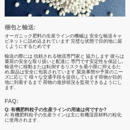
梱包と輸送:
オーガニック肥料の生産ラインの機械は 安全な輸送キャ
ビネットに詰め込まれています 完璧な状態で目的地に届
くようにするためです
輸送の際には 信頼される物流専門家と 協力します 彼らは
重荷の安全な取り扱いと配達に 専門です安定性を保証し,
輸送中に移動または転倒するリスクを最小限に抑えるた
め,製品は安全に包装されています.緊急事態や予算のニー
ズに応じて 様々な交通手段を提供しています荷物が目的
地に到着するまで 荷物の進捗状況を監視できるようにし
ます.
FAQ:
Q: 有機肥料粒子の生産ラインの用途は何ですか?
A: 有機肥料粒子の生産ラインは主に有機湿原材料の粒化
に使用されます.