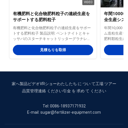
VIDEO
有機肥料と化合物肥料粒子の連続生産を
年間1000
サポートする肥料粒子
全生産シス
有機肥料と化合物肥料粒子の連続生産をサポー
年間10,00
トする肥料粒子 製品説明: ベントナイトとキャ
ム造粒生産ライ
ッサバのスターチキャットリッターグラナレー
肥料顆粒生産
ターマシンは,高品質のキャットリッターペレッ
有機肥料生産
ト生産のために設計された専門的で効率的な機
び自動化され
見積もりを取得
器です.精密な機械制御と先端のディスク粒化技
として回転ド
術を組み合わせて,ベントナイト粉末などの材料
理、発酵、乾
を処理しますカナソウ粉,トウモロコシ粉,その他
程を行う設備
の粉末を均質で丸い耐久性のあるペレットに こ
尿、フミン酸
のディスクペレライザーは,調整可能なディスク
要件を満たす
角度と可変回転速度を備えており,操作者は生産
す。大規模な
家へ
製品
ビデオ
VRショー
わたしたち に つい て
工場 ツアー
ニーズに応じて粒子の大きさと密度を制御する
業開発のニー
品質管理
連絡 ください
引金 を 求め て ください
ことができます.機械は,高い形成率を持っていま
産能力10,0
す低エネルギー消費と安定した連...
生産能力約333
Tel: 0086-18937171932
E-mail: sugar@fertilizer-equipment.com