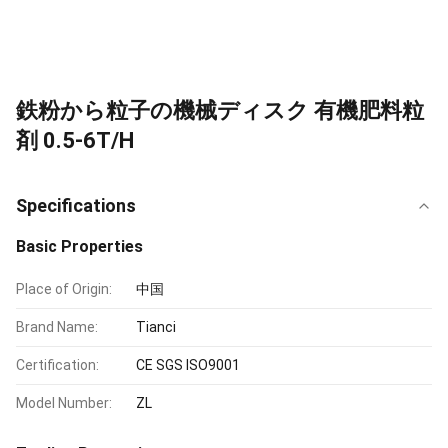
鉄粉から粒子の機械ディスク 有機肥料粒
剤 0.5-6T/H
Specifications
Basic Properties
Place of Origin:
中国
Brand Name:
Tianci
Certification:
CE SGS ISO9001
Model Number:
ZL